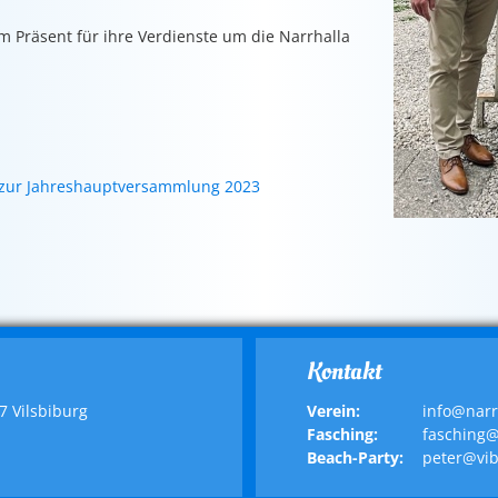
 Präsent für ihre Verdienste um die Narrhalla
g zur Jahreshauptversammlung 2023
Kontakt
7 Vilsbiburg
Verein:
info@narr
Fasching:
fasching@
Beach-Party:
peter@vi