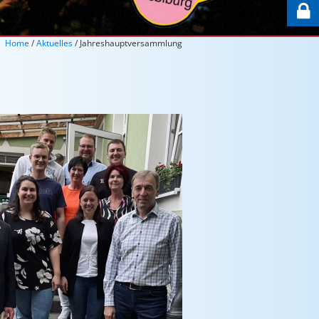

Home
/
Aktuelles
/ Jahreshauptversammlung