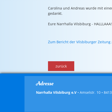
Carolina und Andreas wurde mit einem
gedankt.
Eure Narrhalla Vilsbiburg - HALLLAAA!
Zum Bericht der Vilsbiburger Zeitun
zurück
Adresse
Narrhalla Vilsbiburg e.V
• Amselstr. 10 • 8413