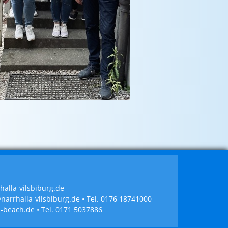
halla-vilsbiburg.de
narrhalla-vilsbiburg.de
• Tel.
0176 18741000
b-beach.de
• Tel.
0171 5037886